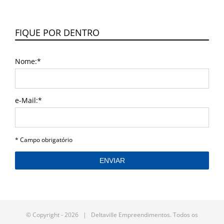
FIQUE POR DENTRO
Nome:*
e-Mail:*
I agree terms and conditions.*
* Campo obrigatório
on_sent_ok:'(new Image()).src =
© Copyright -
2026 | Deltaville Empreendimentos. Todos os
"//www.googleadservices.com/pagead/conversion/850577331/?