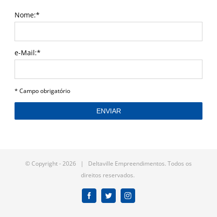
Nome:*
e-Mail:*
I agree terms and conditions.*
* Campo obrigatório
on_sent_ok:'(new Image()).src =
© Copyright -
2026 | Deltaville Empreendimentos. Todos os
"//www.googleadservices.com/pagead/conversion/850577331/?
direitos reservados.
label=3KWTCMLjl3MQs4_LlQM&guid=ON&script=0"'
Facebook
Twitter
Instagram