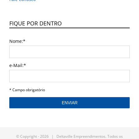
FIQUE POR DENTRO
Nome:*
e-Mail:*
I agree terms and conditions.*
* Campo obrigatório
on_sent_ok:'(new Image()).src =
© Copyright -
2026 | Deltaville Empreendimentos. Todos os