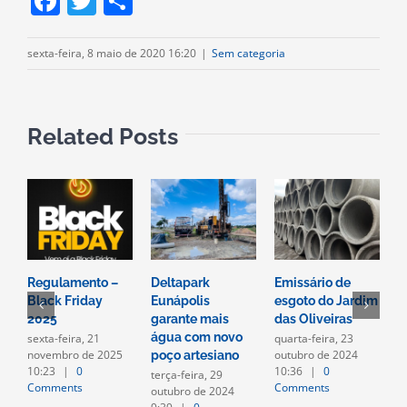
Facebook
Twitter
Compartilhar
sexta-feira, 8 maio de 2020 16:20
|
Sem categoria
Related Posts
Regulamento –
Deltapark
Emissário de
W
Black Friday
Eunápolis
esgoto do Jardim
t
d
2025
garante mais
das Oliveiras
C
água com novo
sexta-feira, 21
quarta-feira, 23
novembro de 2025
outubro de 2024
poço artesiano
10:23
|
0
10:36
|
0
terça-feira, 29
Comments
Comments
outubro de 2024